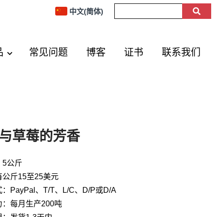
中文(简体)
品
常见问题
博客
证书
联系我们
与草莓的芳香
：5公斤
公斤15至25美元
PayPal、T/T、L/C、D/P或D/A
：每月生产200吨