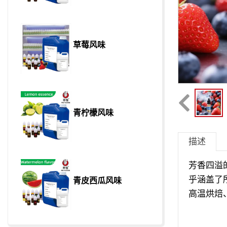
草莓风味
青柠檬风味
描述
芳香四溢
乎涵盖了
青皮西瓜风味
高温烘焙