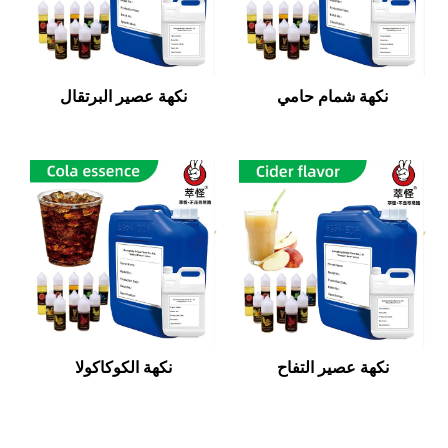
نكهة شمام حامي
نكهة عصير البرتقال
نكهة عصير التفاح
نكهة الكوكاكولا