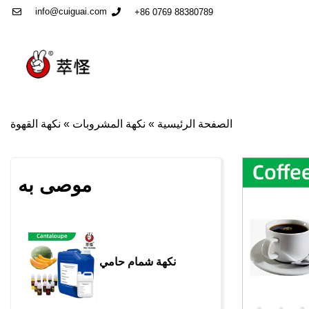
info@cuiguai.com
+86 0769 88380789
الصفحة الرئيسية
»
نكهة المشروبات
»
نكهة القهوة
موصى به
نكهة شمام حامي