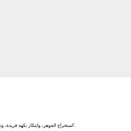
استخراج الجوهر، وابتكار نكهة فريدة، وتلبية احتياجات العملاء الفريدة، والتميز. الآلاف من التوابل، والآلاف من النكهات، جميعها مصنوعة من ‘نكهة فريدة’.