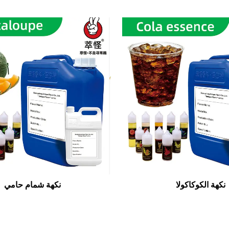
نكهة الكوكاكولا
نكهة شمام حامي