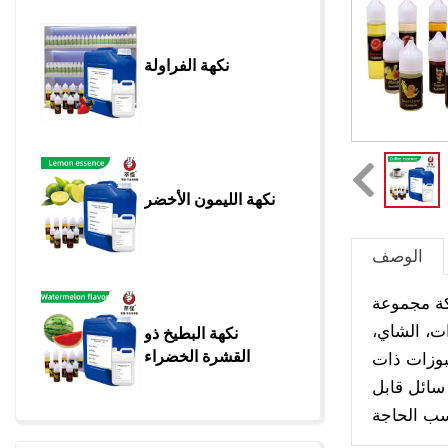
نكهة الفراولة
نكهة الليمون الأخضر
الوصف
كة مجموعة
ت، الشاي،
نكهة البطيخ ذو 
القشرة الخضراء
خبوزات ذات
سائل قابل