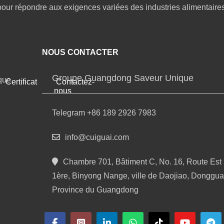
pour répondre aux exigences variées des industries alimentaires
NOUS CONTACTER
Groupe Guangdong Saveur Unique
que
Certificat
Contactez-
nous
Telegram +86 189 2926 7983
info@cuiguai.com
Chambre 701, Bâtiment C, No. 16, Route Est
1ère, Binyong Nange, ville de Daojiao, Donggua
Province du Guangdong