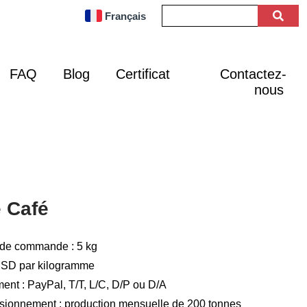
Français
FAQ
Blog
Certificat
Contactez-
nous
 Café
 de commande : 5 kg
 USD par kilogramme
nt : PayPal, T/T, L/C, D/P ou D/A
isionnement : production mensuelle de 200 tonnes