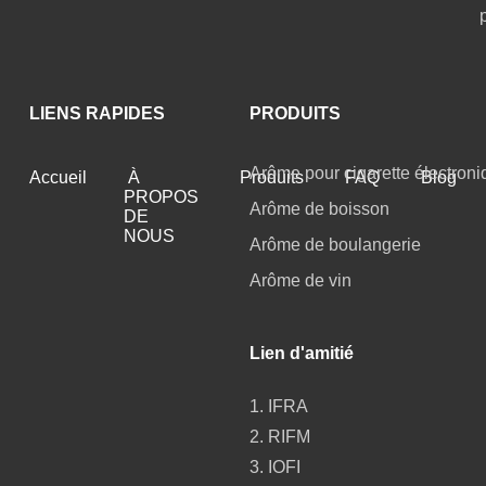
LIENS RAPIDES
PRODUITS
Arôme pour cigarette électroni
Accueil
À
Produits
FAQ
Blog
PROPOS
Arôme de boisson
DE
NOUS
Arôme de boulangerie
Arôme de vin
Lien d'amitié
1. IFRA
2. RIFM
3. IOFI