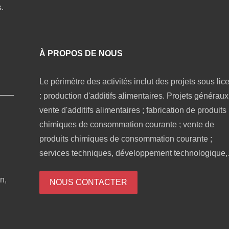
.
À PROPOS DE NOUS
Le périmètre des activités inclut des projets sous lic
: production d'additifs alimentaires. Projets généraux 
vente d'additifs alimentaires ; fabrication de produits
chimiques de consommation courante ; vente de
produits chimiques de consommation courante ;
services techniques, développement technologique,
consultation technique, échange technologique,
n,
transfert de technologie et promotion technologique ;
NOUS CONTACTER
recherche et développement d'aliments biologiques 
recherche et développement de préparations
enzymatiques industrielles ; vente en gros de