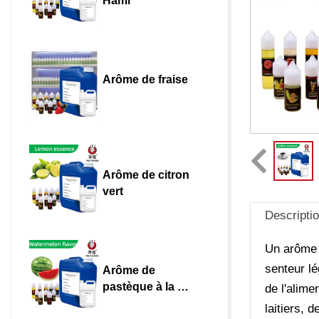
Hami
Arôme de fraise
Arôme de citron 
vert
Descripti
Un arôme f
senteur lé
Arôme de 
pastèque à la 
de l'alime
peau verte
laitiers, 