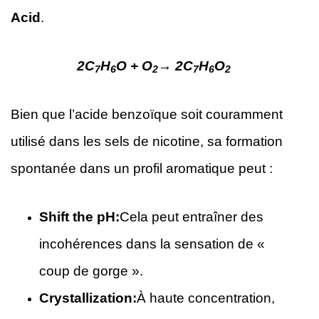
Acid
.
2C
H
O + O
→ 2C
H
O
7
6
2
7
6
2
Bien que l’acide benzoïque soit couramment
utilisé dans les sels de nicotine, sa formation
spontanée dans un profil aromatique peut :
Shift the pH:
Cela peut entraîner des
incohérences dans la sensation de «
coup de gorge ».
Crystallization:
À haute concentration,