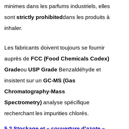
minimes dans les parfums industriels, elles
sont
strictly prohibited
dans les produits à
inhaler.
Les fabricants doivent toujours se fournir
auprès de
FCC (Food Chemicals Codex)
Grade
ou
USP Grade
Benzaldéhyde et
insistent sur un
GC-MS (Gas
Chromatography-Mass
Spectrometry)
analyse spécifique
recherchant les impurities chlorés.
5.2
Stockage et « couverture d'azote »