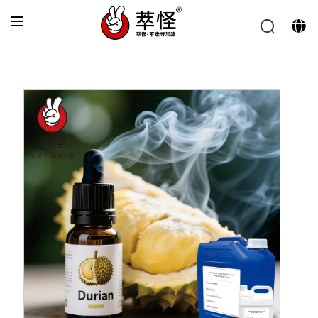
Accueil
»
Arôme pour cigarette électronique
»
Saveur de
durian