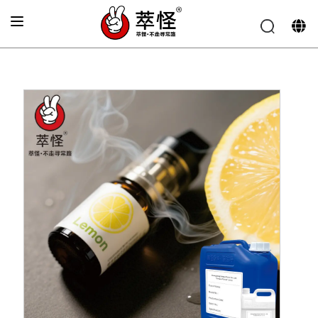
Accueil
»
Arôme pour cigarette électronique
»
Saveur de
citron frais