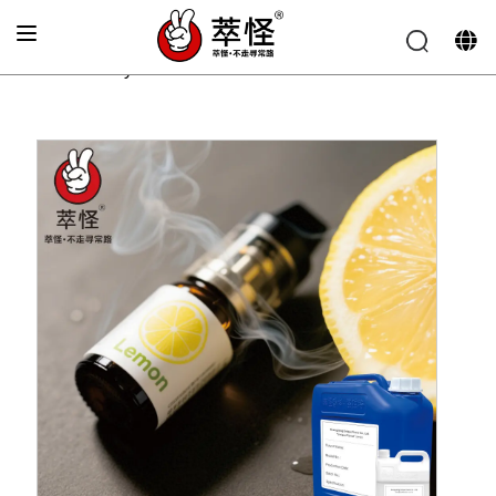
Главная
»
Аромат для электронных сигарет
»
Свежий
лимонный вкус