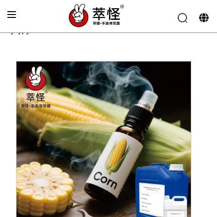
Главная
»
Аромат для электронных сигарет
»
Вкус
кукурузы