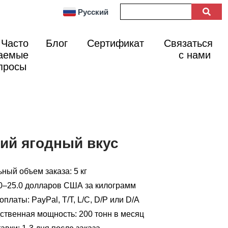
Русский
Часто
Блог
Сертификат
Связаться
аемые
с нами
просы
ий ягодный вкус
ный объем заказа: 5 кг
.0–25.0 долларов США за килограмм
платы: PayPal, T/T, L/C, D/P или D/A
ственная мощность: 200 тонн в месяц