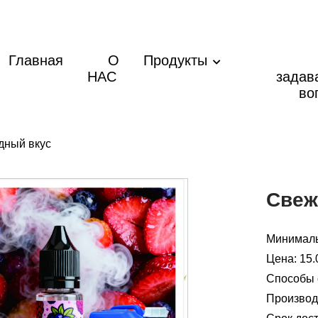
Главная
О
Продукты
НАС
задав
во
дный вкус
Свеж
Минималь
Цена: 15
Способы о
Производ