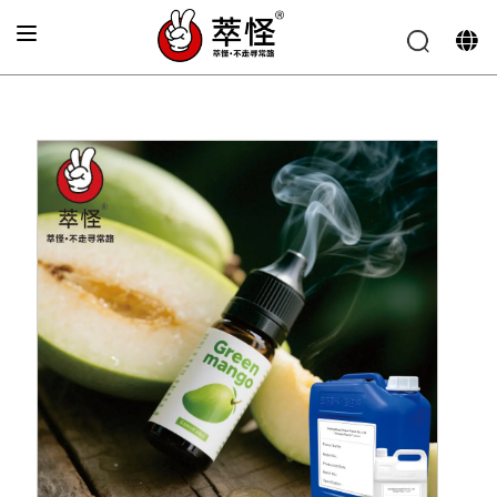
Главная
»
Аромат для электронных сигарет
»
Вкус
зеленой манговой мякоти