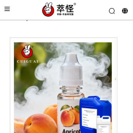
Accueil
»
Arôme pour cigarette électronique
»
Essence de
saveur de pêche