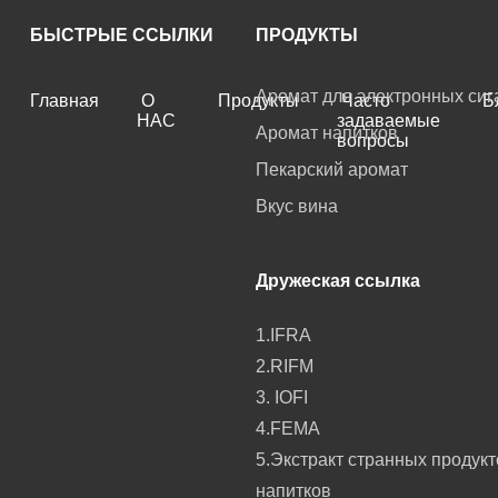
БЫСТРЫЕ ССЫЛКИ
ПРОДУКТЫ
Аромат для электронных сиг
Главная
О
Продукты
Часто
Б
НАС
задаваемые
Аромат напитков
вопросы
Пекарский аромат
Вкус вина
Дружеская ссылка
1.IFRA
2.RIFM
3. IOFI
4.FEMA
5.Экстракт странных продукт
напитков