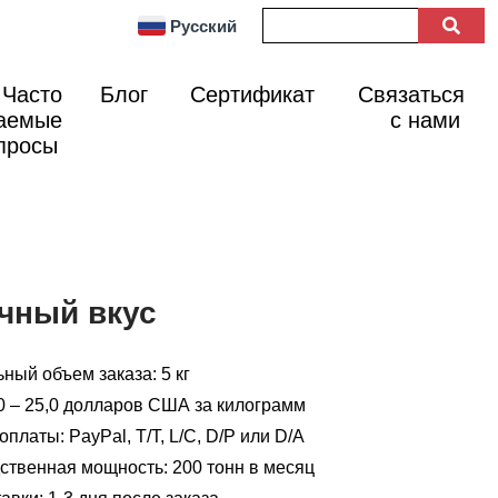
Русский
Часто
Блог
Сертификат
Связаться
аемые
с нами
просы
чный вкус
ный объем заказа: 5 кг
0 – 25,0 долларов США за килограмм
платы: PayPal, T/T, L/C, D/P или D/A
ственная мощность: 200 тонн в месяц