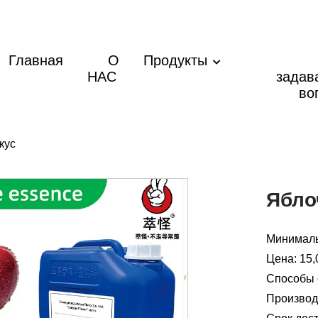
Главная
О
Продукты
НАС
задав
во
кус
Ябло
Минималь
Цена: 15,
Способы о
Производ