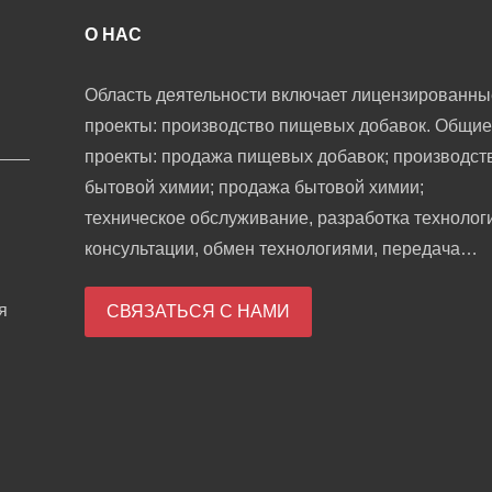
О НАС
Область деятельности включает лицензированны
проекты: производство пищевых добавок. Общие
проекты: продажа пищевых добавок; производст
бытовой химии; продажа бытовой химии;
техническое обслуживание, разработка технолог
консультации, обмен технологиями, передача
технологий и продвижение технологий; научные
я
исследования и разработки в области биологиче
СВЯЗАТЬСЯ С НАМИ
кормов; разработка промышленных ферментов;
оптовая торговля косметикой; внутренний торго
агент; продажа санитарных изделий и одноразов
медицинских принадлежностей; розничная торго
кухонной утварью, санитарной техникой и