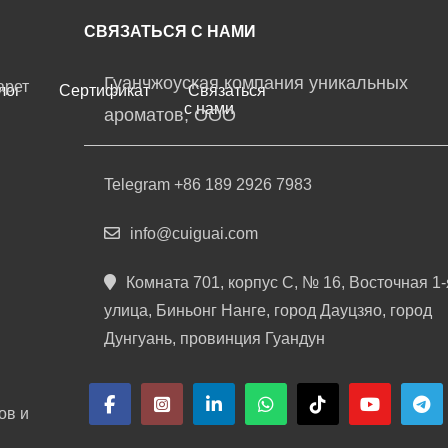
СВЯЗАТЬСЯ С НАМИ
Гуанчжоуская компания уникальных
арет
лог
Сертификат
Связаться
с нами
ароматов, ООО
Telegram +86 189 2926 7983
info@cuiguai.com
Комната 701, корпус C, № 16, Восточная 1-
улица, Биньонг Нанге, город Дауцзяо, город
Дунгуань, провинция Гуандун
ов и