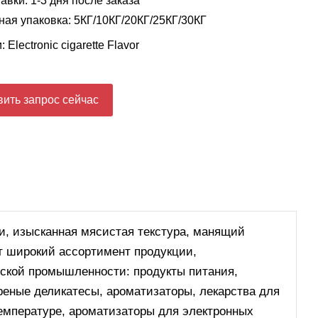
авки: 1-3 дня после заказа
ая упаковка: 5КГ/10КГ/20КГ/25КГ/30КГ
и:
Electronic cigarette Flavor
ить запрос сейчас
, изысканная мясистая текстура, манящий
т широкий ассортимент продукции,
ской промышленности: продукты питания,
реные деликатесы, ароматизаторы, лекарства для
емпературе, ароматизаторы для электронных