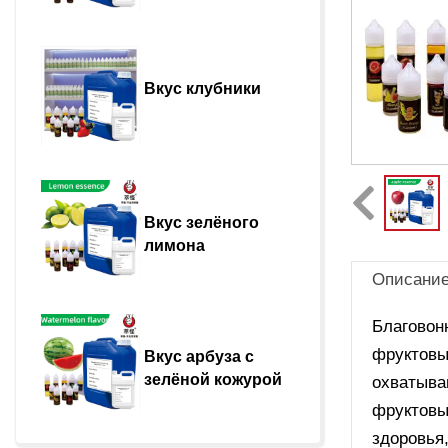
Вкус клубники
Вкус зелёного 
лимона
Описани
Благовон
фруктовы
Вкус арбуза с 
зелёной кожурой
охватыва
фруктовы
здоровья