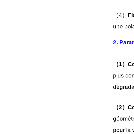
（4）
Fl
une pola
2. Para
（1）Coi
plus co
dégradat
（2）Coi
géométri
pour la 