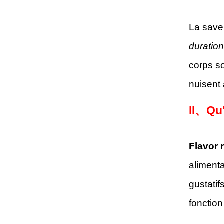
La save
duration
corps so
nuisent 
II、
Qu'
Flavor 
alimenta
gustatif
fonction