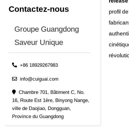
release
Contactez-nous
profil d
fabrican
Groupe Guangdong
authenti
Saveur Unique
cinétiq
révoluti
+86 18929267983
info@cuiguai.com
Chambre 701, Bâtiment C, No.
16, Route Est 1ère, Binyong Nange,
ville de Daojiao, Dongguan,
Province du Guangdong