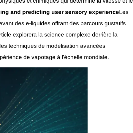
ysiques et chimiques qui détermine la vitesse et le
ing and predicting user sensory experience
Les
ant des e-liquides offrant des parcours gustatifs
rticle explorera la science complexe derrière la
 des techniques de modélisation avancées
expérience de vapotage à l’échelle mondiale.