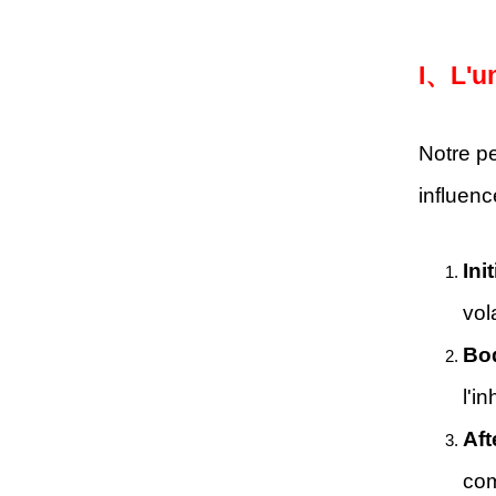
I、
L'u
Notre pe
influenc
Ini
vol
Bod
l'i
Aft
com