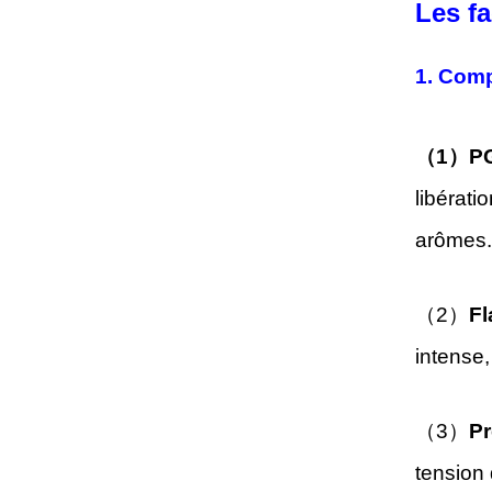
Les fa
1. Comp
（1）
PG
libérati
arômes. 
（2）
Fl
intense,
（3）
Pr
tension 