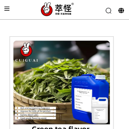
Accueil
»
Arôme de boisson
»
Saveur fraîche de thé vert