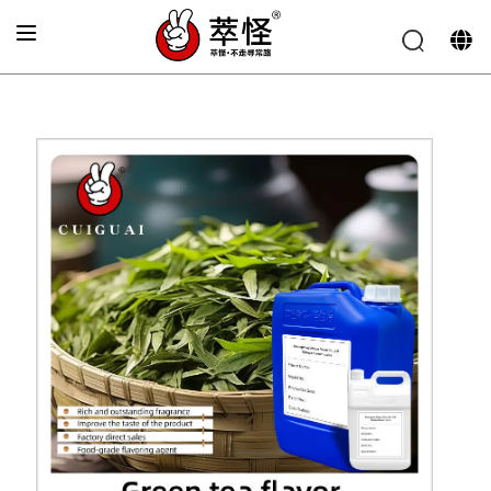
Главная
»
Аромат напитков
»
Свежий вкус зеленого
чая